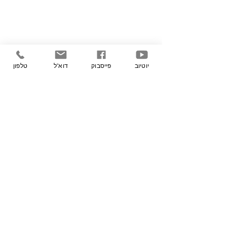
יוטיוב
פייסבוק
דוא"ל
טלפון
​טל:
03-6233601
פקס:
03-6233600
דוא"ל:
office@mishkei.co.il
אזור מסחר, קיבוץ געש, ת.ד. 322,
מיקוד
6095000
תנאי שימוש