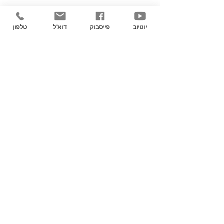
יוטיוב
פייסבוק
דוא"ל
טלפון
​טל:
03-6233601
פקס:
03-6233600
דוא"ל:
office@mishkei.co.il
אזור מסחר, קיבוץ געש, ת.ד. 322,
מיקוד
6095000
תנאי שימוש
הצהרת נגישות
מדיניות פרטיות