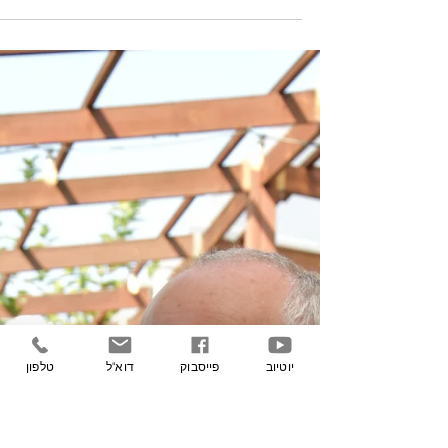
עלון רבעוני דצמבר2025
כל החדשות של משקי הקיבוצים לחודש דצמבר
והפעם סיכום כנס תשתיות העתיד בקיבוץ
וקצרצרים בנושאים: ביטוח, ליסינג ומועדון
משקארד שהתחדש
יוטיוב
פייסבוק
דוא"ל
טלפון