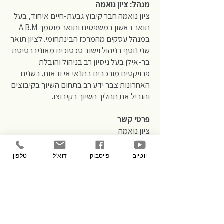
מנהל: ציון נואמה
ציון נואמה חבר קיבוץ גבעת-חיים איחוד, בעל
תואר ראשון במשפטים ותואר מוסמך A.B.M
במנהל עסקים מהמרכז הבינתחומי. לציון תואר
שני נוסף בניהול וישוב סכסוכים מאוניברסיטת
בר-אילן בעל ניסיון רב בניהול והובלת
פרויקטים מורכבים בתנאי אי ודאות. בשנים
האחרונות צבר ידע רב בתחום השיוך בקיבוצים
והוביל את תהליך השיוך בקיבוצו.
פרטי קשר
ציון נואמה
טלפון :
052-9452545
מייל:
tzion@mishkei.co.il
יוטיוב
פייסבוק
דוא"ל
טלפון
למידע נוסף על מצפן